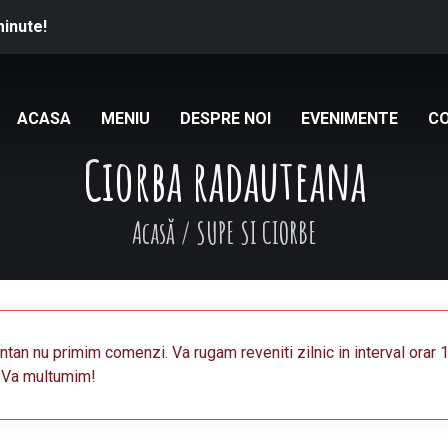
minute!
ACASA
MENIU
DESPRE NOI
EVENIMENTE
C
Ciorba radauteana
Acasă
/
SUPE SI CIORBE
an nu primim comenzi. Va rugam reveniti zilnic in interval orar 
 Va multumim!