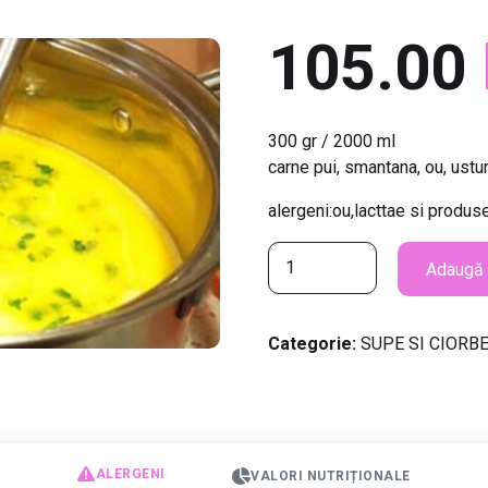
105.00
300 gr / 2000 ml
carne pui, smantana, ou, ustur
alergeni:ou,lacttae si produs
C
Adaugă 
a
n
t
Categorie:
SUPE SI CIORB
i
t
a
t
e
ALERGENI
VALORI NUTRIȚIONALE