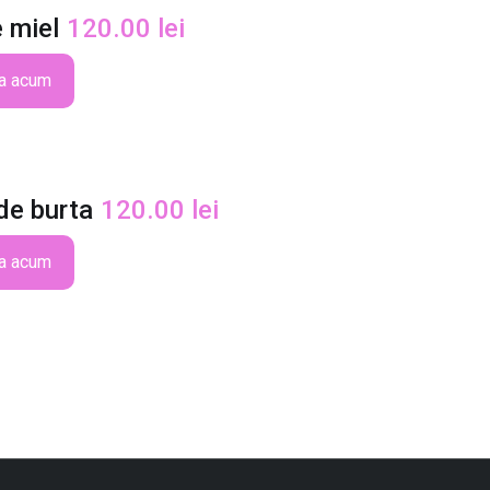
 miel
120.00
lei
a acum
de burta
120.00
lei
a acum