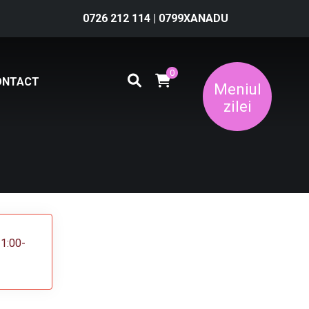
0726 212 114
|
0799XANADU
0
ONTACT
Meniul
zilei
11:00-