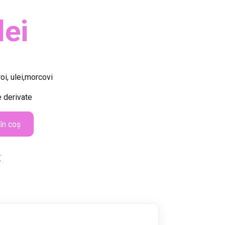
lei
oi, ulei,morcovi
e derivate
în coș
E