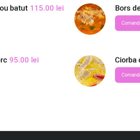
 ou batut
115.00
lei
Bors de
Comand
orc
95.00
lei
Ciorba 
Comand