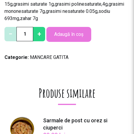
15g,grasimi saturate 1g,grasimi polinesaturate,4g,grasimi
mononesaturate 7g,grasimi nesaturate 0.05g,sodiu
693mg,zahar 7g
C
−
+
Adaugă în coș
a
n
t
Categorie:
MANCARE GATITA
i
t
a
t
e
Produse similare
C
i
u
l
Sarmale de post cu orez si
a
ciuperci
m