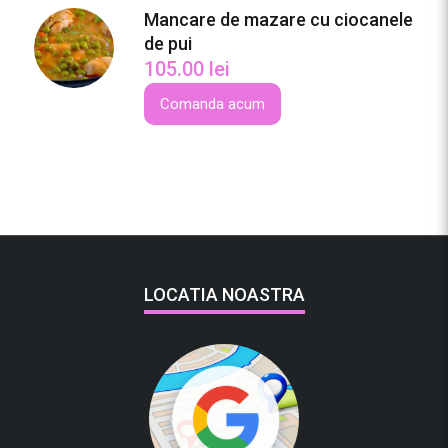
Mancare de mazare cu ciocanele
g
de pui
u
105.00
lei
t
a
Comanda acum
LOCATIA NOASTRA