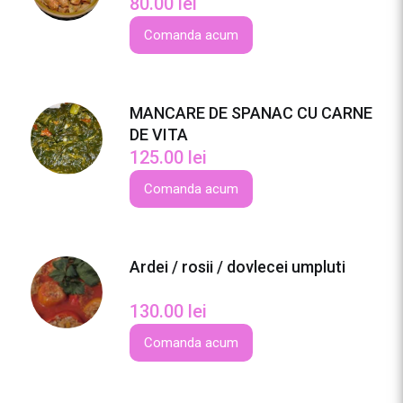
80.00
lei
a
d
Comanda acum
e
c
i
MANCARE DE SPANAC CU CARNE
u
DE VITA
p
125.00
lei
e
r
Comanda acum
c
i
c
Ardei / rosii / dovlecei umpluti
u
m
130.00
lei
a
m
Comanda acum
a
l
i