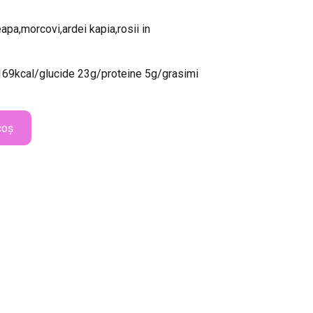
apa,morcovi,ardei kapia,rosii in
i 169kcal/glucide 23g/proteine 5g/grasimi
coș