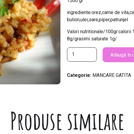
1500 gr
ingrediente:orez,carne de vita,ce
bulion,ulei,sare,piper,patrunjel
Valori nutritionale/100gr:calori
8g/grasimi saturate 1g/
C
Adaugă în 
a
n
t
Categorie:
MANCARE GATITA
i
t
a
t
e
Produse similare
P
i
l