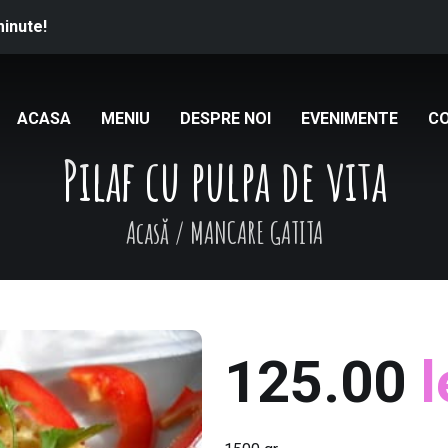
minute!
ACASA
MENIU
DESPRE NOI
EVENIMENTE
C
Pilaf cu pulpa de vita
Acasă
/
MANCARE GATITA
125.00
l