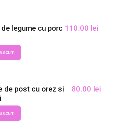
 de legume cu porc
110.00
lei
a acum
 de post cu orez si
80.00
lei
i
a acum