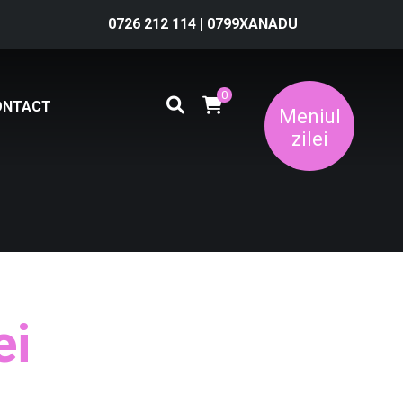
0726 212 114
|
0799XANADU
0
ONTACT
Meniul
zilei
ei