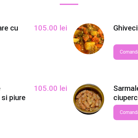
a
f
c
u
re cu
105.00
lei
Ghiveci
p
u
l
Comand
p
a
d
e
v
e
105.00
lei
Sarmale
i
 si piure
ciuperc
t
a
Comand