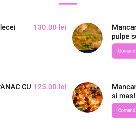
a
r
e
vlecei
130.00
lei
Mancar
d
pulpe s
e
f
a
Comand
s
o
l
e
PANAC CU
125.00
lei
Mancar
v
e
si masl
r
d
Comand
e
c
u