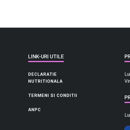
p
u
l
p
a
p
o
r
LINK-URI UTILE
P
c
Lu
DECLARATIE
Vi
NUTRITIONALA
TERMENI SI CONDITII
P
ANPC
Lu