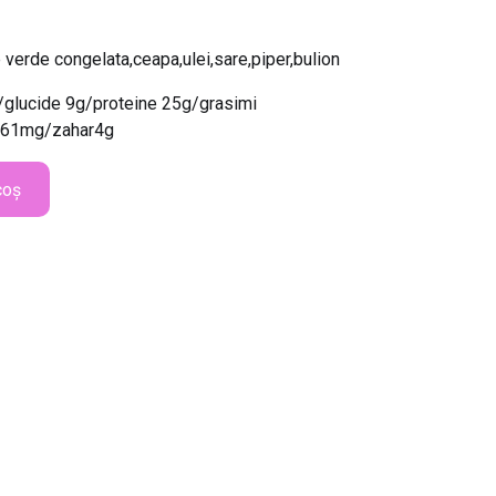
 verde congelata,ceapa,ulei,sare,piper,bulion
l/glucide 9g/proteine 25g/grasimi
 561mg/zahar4g
coș