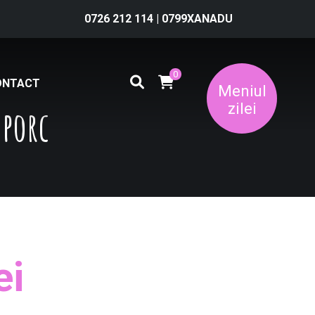
0726 212 114
|
0799XANADU
0
ONTACT
Meniul
zilei
 porc
ei