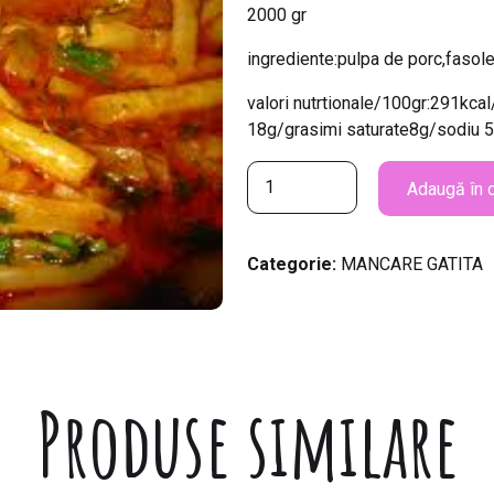
2000 gr
ingrediente:pulpa de porc,fasole
valori nutrtionale/100gr:291kca
18g/grasimi saturate8g/sodiu
C
Adaugă în 
a
n
t
Categorie:
MANCARE GATITA
i
t
a
t
e
Produse similare
M
a
n
c