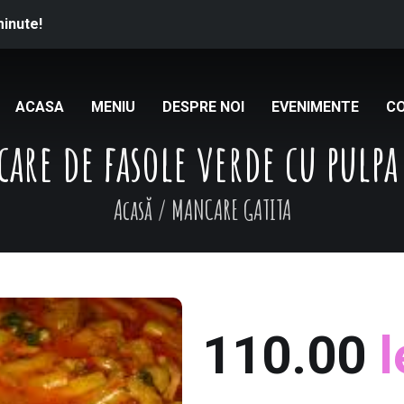
minute!
ACASA
MENIU
DESPRE NOI
EVENIMENTE
C
are de fasole verde cu pulpa
Acasă
/
MANCARE GATITA
110.00
l