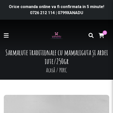
Orice comanda online va fi confirmata in 5 minute!
0726 212 114
|
0799XANADU
0
Sarmalute traditionale cu mamaliguta și ardei
iute/250gr
Acasă
/
PORC