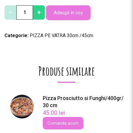
C
−
+
Adaugă în coș
a
n
t
Categorie:
PIZZA PE VATRA 30cm /45cm
i
t
a
t
e
Produse similare
P
i
z
z
Pizza Prosciutto si Funghi/400gr/
a
30 cm
S
45.00
lei
o
r
Comanda acum
e