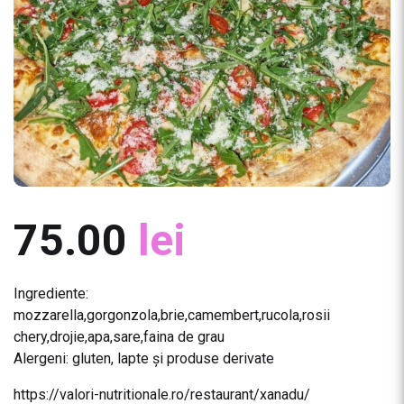
75.00
lei
Ingrediente:
mozzarella,gorgonzola,brie,camembert,rucola,rosii
chery,drojie,apa,sare,faina de grau
Alergeni: gluten, lapte și produse derivate
https://valori-nutritionale.ro/restaurant/xanadu/