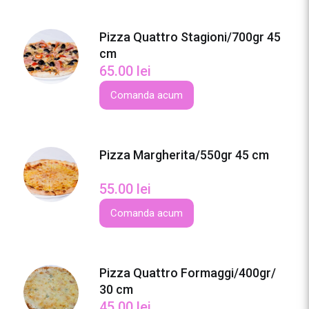
n
t
Pizza Quattro Stagioni/700gr 45
i
cm
n
65.00
lei
a
/
Comanda acum
7
0
0
Pizza Margherita/550gr 45 cm
g
r
55.00
lei
/
4
Comanda acum
5
c
m
Pizza Quattro Formaggi/400gr/
30 cm
45.00
lei