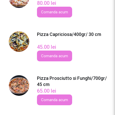
80.00
lei
i
a
Comanda acum
v
o
l
Pizza Capriciosa/400gr/ 30 cm
a
/
45.00
lei
7
0
Comanda acum
0
g
r
Pizza Prosciutto si Funghi/700gr/
/
45 cm
4
65.00
lei
5
c
Comanda acum
m