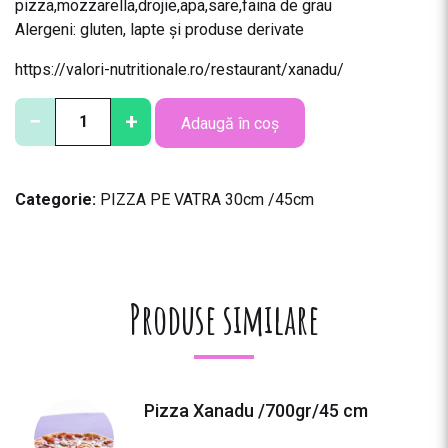
pizza,mozzarella,drojie,apa,sare,faina de grau
Alergeni: gluten, lapte și produse derivate
https://valori-nutritionale.ro/restaurant/xanadu/
C
−
+
Adaugă în coș
a
n
t
Categorie:
PIZZA PE VATRA 30cm /45cm
i
t
a
t
e
Produse similare
P
i
z
z
Pizza Xanadu /700gr/45 cm
a
D