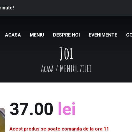
minute!
ACASA
MENIU
DESPRE NOI
EVENIMENTE
C
Joi
Acasă
/
MENIUL ZILEI
37.00
lei
Acest produs se poate comanda de la ora 11