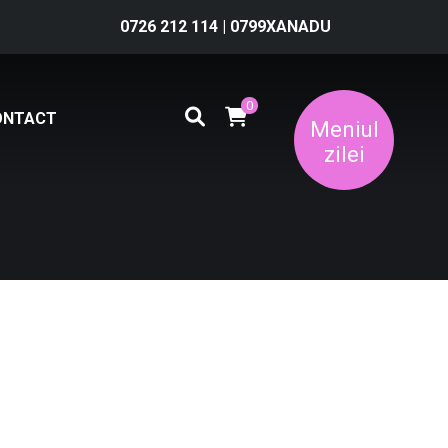
0726 212 114
|
0799XANADU
0
ONTACT
Meniul
zilei