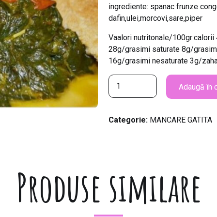
ingrediente: spanac frunze conge
dafin,ulei,morcovi,sare,piper
Vaalori nutritonale/100gr:calor
28g/grasimi saturate 8g/grasim
16g/grasimi nesaturate 3g/zah
C
Adaugă în 
a
n
t
Categorie:
MANCARE GATITA
i
t
a
t
Produse similare
e
M
A
N