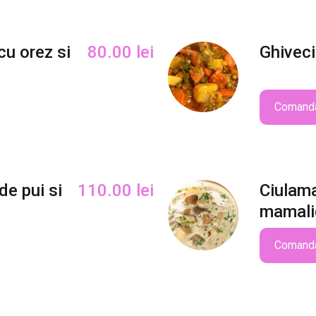
C
A
R
cu orez si
80.00
lei
Ghiveci
E
D
E
S
Comand
P
A
N
A
de pui si
110.00
lei
Ciulama
C
C
mamali
U
P
Comand
O
R
C