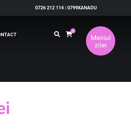
0726 212 114
|
0799XANADU
0
ONTACT
Meniul
zilei
ei