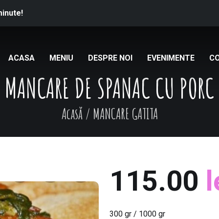
minute!
ACASA
MENIU
DESPRE NOI
EVENIMENTE
C
MANCARE DE SPANAC CU PORC
Acasă
/
MANCARE GATITA
115.00
l
300 gr / 1000 gr