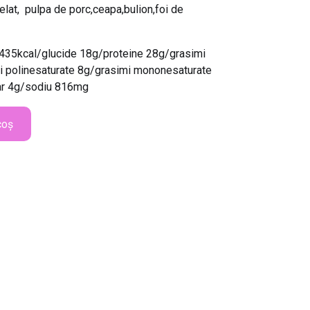
lat, pulpa de porc,ceapa,bulion,foi de
ii 435kcal/glucide 18g/proteine 28g/grasimi
i polinesaturate 8g/grasimi mononesaturate
ar 4g/sodiu 816mg
coș