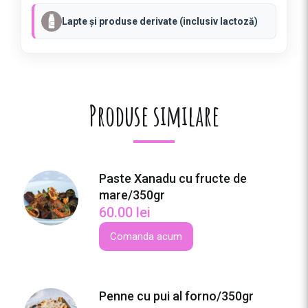
P
Lapte și produse derivate (inclusiv lactoză)
R
I
A
N
I
Produse similare
/
3
0
0
G
Paste Xanadu cu fructe de
R
mare/350gr
60.00
lei
Comanda acum
Penne cu pui al forno/350gr