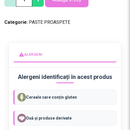
a
n
t
Categorie:
PASTE PROASPETE
i
t
a
t
e
ALERGENI
S
P
A
Alergeni identificați în acest produs
G
H
E
Cereale care conțin gluten
T
T
I
Ouă și produse derivate
C
I