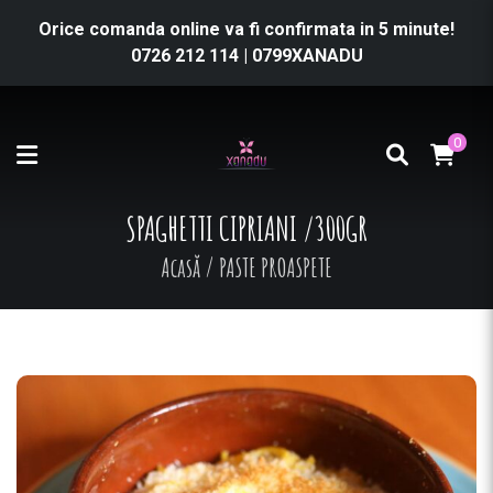
Orice comanda online va fi confirmata in 5 minute!
0726 212 114
|
0799XANADU
0
SPAGHETTI CIPRIANI /300GR
Acasă
/
PASTE PROASPETE