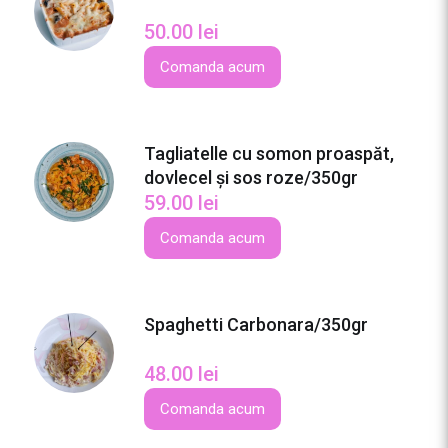
50.00
lei
Comanda acum
Tagliatelle cu somon proaspăt,
dovlecel și sos roze/350gr
59.00
lei
Comanda acum
Spaghetti Carbonara/350gr
48.00
lei
Comanda acum