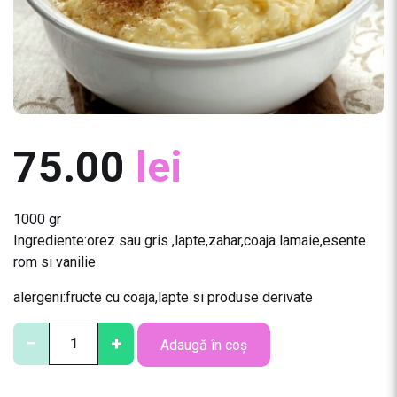
75.00
lei
1000 gr
Ingrediente:orez sau gris ,lapte,zahar,coaja lamaie,esente
rom si vanilie
alergeni:fructe cu coaja,lapte si produse derivate
C
−
+
Adaugă în coș
a
n
t