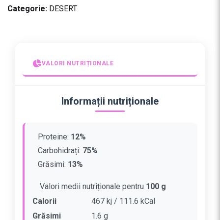
Categorie:
DESERT
i
t
a
t
e
VALORI NUTRIȚIONALE
O
r
e
Informații nutriționale
z
/
g
Proteine:
12%
r
Carbohidrați:
75%
i
s
Grăsimi:
13%
c
Valori medii nutriționale pentru
100 g
u
l
Calorii
467 kj / 111.6 kCal
a
Grăsimi
1.6 g