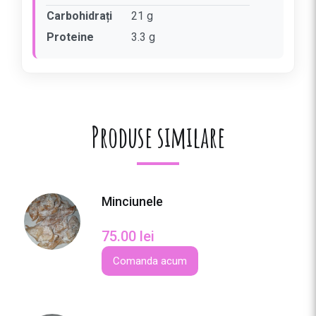
p
Carbohidrați
21 g
t
Proteine
3.3 g
e
Produse similare
Minciunele
75.00
lei
Comanda acum