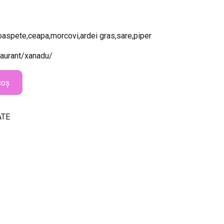
i
roaspete,ceapa,morcovi,ardei gras,sare,piper
staurant/xanadu/
coș
ATE