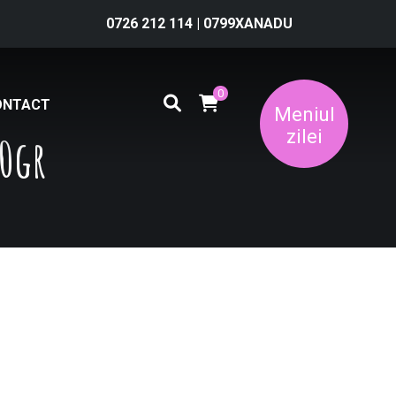
0726 212 114
|
0799XANADU
0
ONTACT
Meniul
zilei
00gr