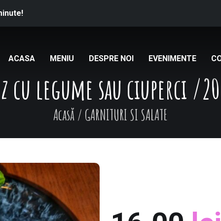
minute!
ACASA
MENIU
DESPRE NOI
EVENIMENTE
C
z cu legume sau ciuperci /2
Acasă
/
GARNITURI SI SALATE