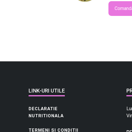
/
Comand
2
0
0
g
r
LINK-URI UTILE
P
Lu
DECLARATIE
Vi
NUTRITIONALA
TERMENI SI CONDITII