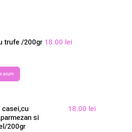
u trufe /200gr
18.00
lei
a acum
i casei,cu
18.00
lei
,parmezan si
el/200gr