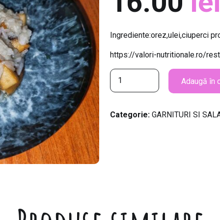
16.00
le
Ingrediente:orez,ulei,ciuperci p
https://valori-nutritionale.ro/re
C
Adaugă în 
a
n
t
Categorie:
GARNITURI SI SAL
i
t
a
t
e
O
r
e
z