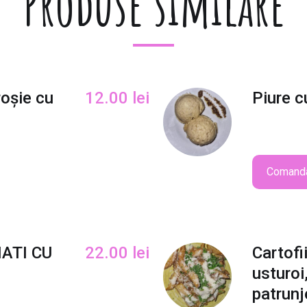
Produse similare
c
u
l
e
g
u
roșie cu
12.00
lei
Piure c
m
e
s
a
Comand
u
c
i
u
p
ATI CU
22.00
lei
Cartofi
e
usturoi
r
c
patrunj
i