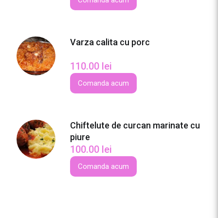
Comanda acum
e
p
o
Varza calita cu porc
r
c
110.00
lei
s
i
Comanda acum
m
a
s
Chiftelute de curcan marinate cu
l
piure
i
100.00
lei
n
e
Comanda acum