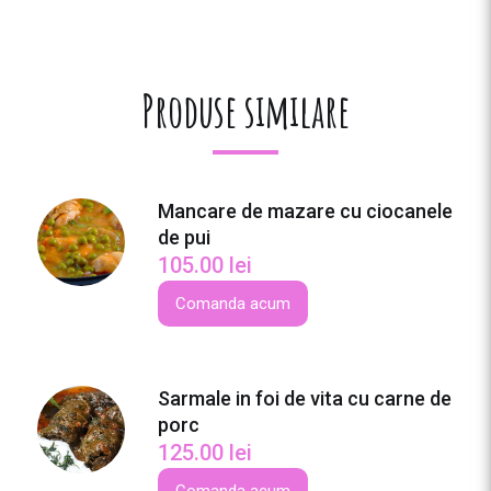
t
a
t
e
Produse similare
M
a
n
c
Mancare de mazare cu ciocanele
a
de pui
r
105.00
lei
e
c
Comanda acum
u
l
i
Sarmale in foi de vita cu carne de
m
porc
b
125.00
lei
a
d