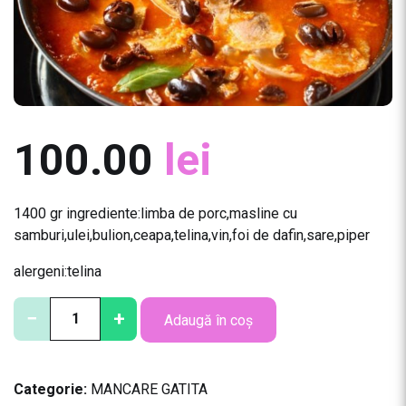
100.00
lei
1400 gr ingrediente:limba de porc,masline cu
samburi,ulei,bulion,ceapa,telina,vin,foi de dafin,sare,piper
alergeni:telina
C
−
+
Adaugă în coș
a
n
t
Categorie:
MANCARE GATITA
i