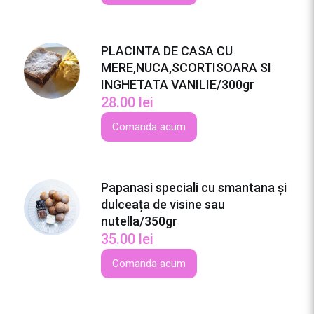
e
a
ț
PLACINTA DE CASA CU
a
MERE,NUCA,SCORTISOARA SI
d
INGHETATA VANILIE/300gr
e
28.00
lei
v
i
Comanda acum
s
i
n
e
Papanasi speciali cu smantana și
s
dulceața de visine sau
a
nutella/350gr
u
35.00
lei
n
Comanda acum
u
t
e