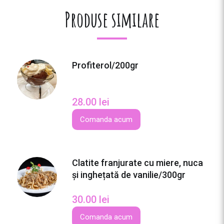
i
Produse similare
t
a
t
e
Profiterol/200gr
C
l
a
28.00
lei
t
i
Comanda acum
t
e
c
Clatite franjurate cu miere, nuca
u
și inghețată de vanilie/300gr
d
u
30.00
lei
l
c
Comanda acum