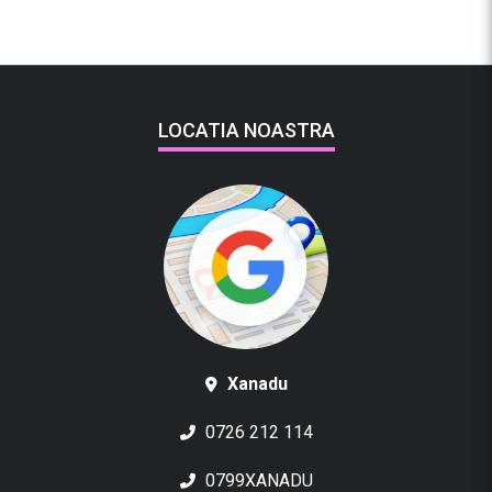
l
l
a
/
2
LOCATIA NOASTRA
0
0
g
r
Xanadu
0726 212 114
0799XANADU