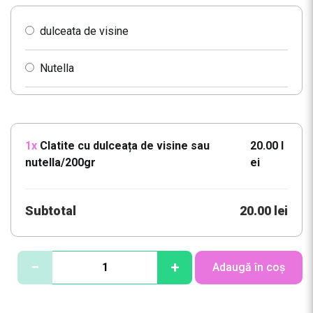
dulceata de visine
Nutella
1x
Clatite cu dulceața de visine sau
20.00 l
nutella/200gr
ei
Subtotal
20.00 lei
C
−
+
Adaugă în coș
a
n
t