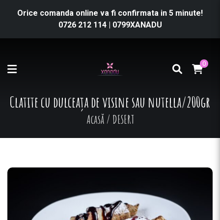
Orice comanda online va fi confirmata in 5 minute!
0726 212 114
|
0799XANADU
0
Clatite cu dulceața de visine sau nutella/200gr
Acasă
/
DESERT