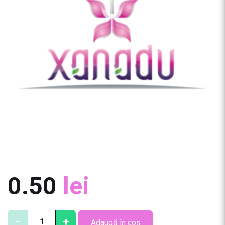
0.50
lei
C
−
+
Adaugă în coș