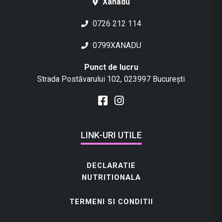
Xanadu
c
o
0726 212 114
n
t
0799XANADU
i
n
Punct de lucru
e
Strada Postăvarului 102, 023997 București
t
a
x
a
LINK-URI UTILE
S
G
R
DECLARATIE
)
NUTRITIONALA
TERMENI SI CONDITII