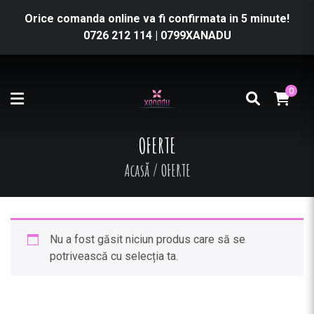
Orice comanda online va fi confirmata in 5 minute!
0726 212 114
|
0799XANADU
0
OFERTE
Acasă
/
OFERTE
Nu a fost găsit niciun produs care să se
potrivească cu selecția ta.