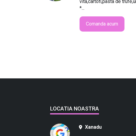
vita,cartofi,pasta de trufe
*...
Comanda acum
LOCATIA NOASTRA
Xanadu