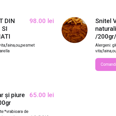
T DIN
98.00
lei
Snitel 
 SI
naturali
NATI
/200gr
ta,faina,ou,pesmet
Alergeni: g
arella
vita,faina,o
Comand
r și piure
65.00
lei
00gr
te:*vrabioara de