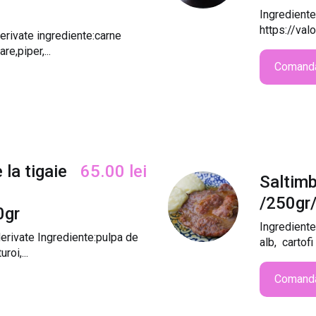
Ingrediente
https://val
erivate ingrediente:carne
re,piper,...
Comand
la tigaie
65.00
lei
Saltim
/250gr
0gr
Ingrediente
derivate Ingrediente:pulpa de
alb, cartofi
roi,...
Comand