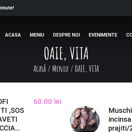
minute!
ACASA
MENIU
DESPRE NOI
EVENIMENTE
C
OAIE, VITA
Acasă
/
Meniu
/
OAIE, VITA
OFI
60.00
lei
TI ,SOS
Muschi 
AVETI
incinsa 
ACCIA…
prajiti