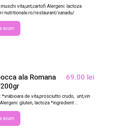
:muschi vita,unt,cartofi Alergeni: lactoza
ori-nutritionale.ro/restaurant/xanadu/
a acum
bocca ala Romana
69.00
lei
/200gr
: *vrabioara de vita,prosciutto crudo, unt,vin
 Alergeni: gluten, lactoza *ingredient ...
a acum