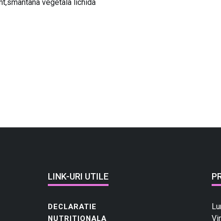
,unt,smantana vegetala lichida
LINK-URI UTILE
P
Lu
DECLARATIE
Vi
NUTRITIONALA