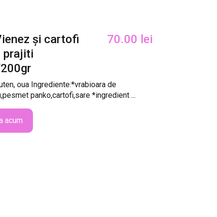
Vienez și cartofi
70.00
lei
 prajiti
/200gr
luten, oua Ingrediente:*vrabioara de
u,pesmet panko,cartofi,sare *ingredient ...
a acum