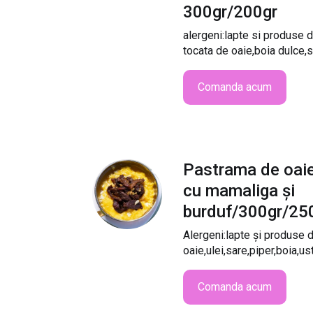
300gr/200gr
alergeni:lapte si produse d
tocata de oaie,boia dulce,sa
Comanda acum
Pastrama de oaie 
cu mamaliga și
burduf/300gr/25
Alergeni:lapte și produse 
oaie,ulei,sare,piper,boia,ustu
Comanda acum