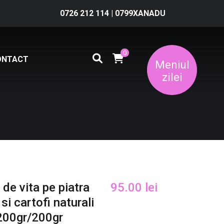
0726 212 114
|
0799XANADU
0
ONTACT
Meniul
zilei
de vita pe piatra
95.00
lei
si cartofi naturali
/200gr/200gr